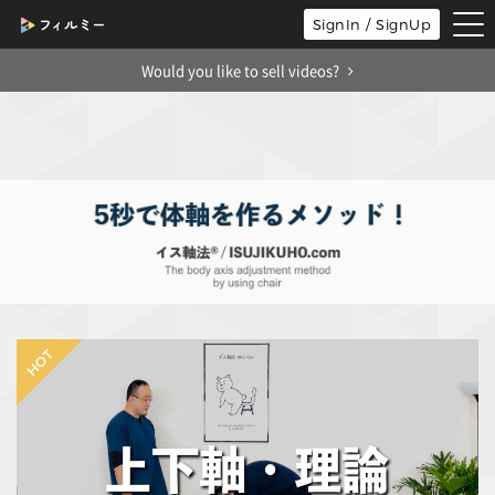
tog
SignIn / SignUp
nav
Would you like to sell videos?