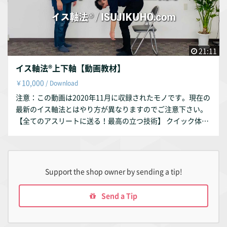
21:11
イス軸法®︎上下軸【動画教材】
10,000
￥
/ Download
注意：この動画は2020年11月に収録されたモノです。現在の
最新のイス軸法とはやり方が異なりますのでご注意下さい。
【全てのアスリートに送る！最高の立つ技術】 クイック体軸
調整「イス軸法®︎」 ※この動画教材には、インストラクター
講座でしか話さない、上下軸の『理論』が一部収録されてい
ます。 ※上下軸の詳しいやり方のみを知りたい方は「イス軸
法の教科書」をオススメします。 https://note.com/isujikuh
Support the shop owner by sending a tip!
o/n/nb4762bce5073 【動画内容】 ・体軸とは ・正しい姿勢
はマニュアル化できない ・足の構造の話し ・バランス悪い人
Send a Tip
が多い理由 ・イス軸法〈基本〉上下軸 ・正確に体軸を作る5
つのポイント ・バランスを悪くする習慣 ・イス軸法の理論初
公開 etc ※WindowsはGoogleChrome対応になっています。