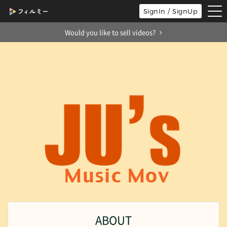
tog
SignIn / SignUp
nav
Would you like to sell videos?
ABOUT