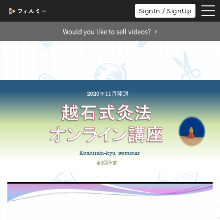
tog
SignIn / SignUp
nav
Would you like to sell videos?