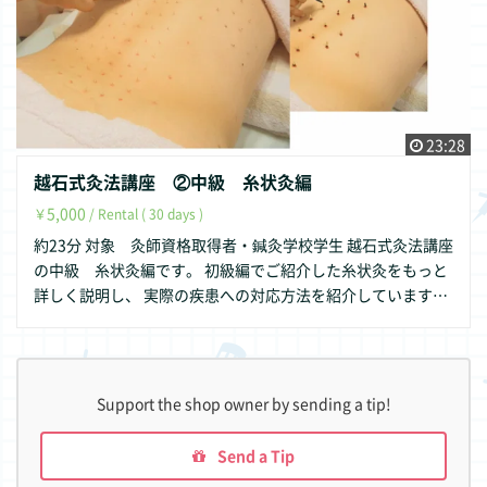
23:28
越石式灸法講座 ②中級 糸状灸編
5,000
￥
/ Rental ( 30 days )
約23分 対象 灸師資格取得者・鍼灸学校学生 越石式灸法講座
の中級 糸状灸編です。 初級編でご紹介した糸状灸をもっと
詳しく説明し、 実際の疾患への対応方法を紹介しています。
糸状灸 ひねり方・リズム 急性疼痛への対応方法
施灸動画 ※越石式灸法セミナー ベーシックコースの一部
Support the shop owner by sending a tip!
Send a Tip