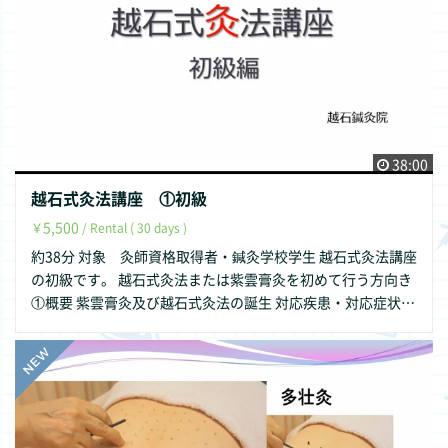
38:00
越石式灸法講座 ①初級
5,500
￥
/ Rental ( 30 days )
約38分 対象 灸師資格取得者・鍼灸学校学生 越石式灸法講座
の初級です。 越石式灸法または紫雲膏灸を初めて行う方向き
①概要 紫雲膏灸及び越石式灸法の誕生 対応疾患・対応症状
②実技 糸状灸と多壮灸のひねり方 ※越石式灸法セミナー ベ
ーシックコースの一部 受講済みの方には復習となります。