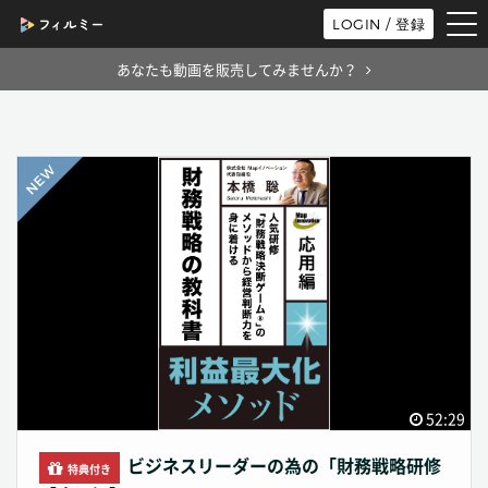
tog
LOGIN / 登録
nav
あなたも動画を販売してみませんか？
52:29
ビジネスリーダーの為の「財務戦略研修
特典付き