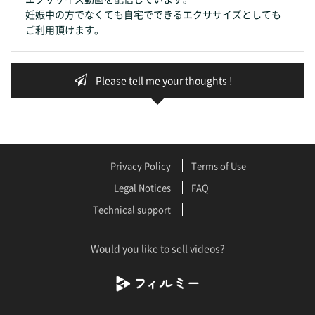
妊娠中の方でなくても自宅でできるエクササイズとしても
ご利用頂けます。
Please tell me your thoughts !
Privacy Policy
Terms of Use
Legal Notices
FAQ
Technical support
Would you like to sell videos?