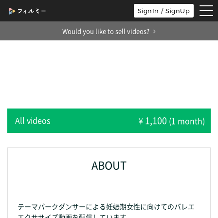
tog
SignIn / SignUp
nav
Would you like to sell videos?
Maternity Ballet Stretch
1,100
All videos
¥
(1 month)
ABOUT
テーマパークダンサーによる妊娠期女性に向けてのバレエ
エクササイズ動画を配信しています。