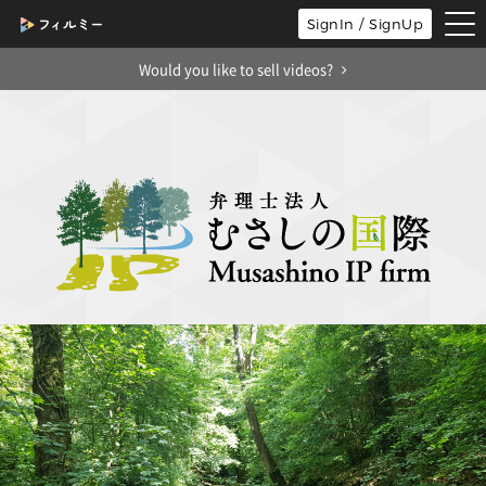
tog
SignIn / SignUp
nav
Would you like to sell videos?