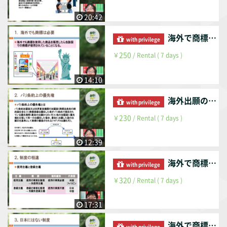
20:42
海外で商標を意識する理由
with privilege
250
￥
/ Rental ( 7 days )
14:10
海外出願の方法について
with privilege
230
￥
/ Rental ( 7 days )
12:39
海外で商標登録を受けるために（総論・出願編）
with privilege
320
￥
/ Rental ( 7 days )
17:31
海外で商標登録を受けるために（出願・登録編）
with privilege