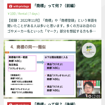
「商標」って何？（前編）
with privilege
100
￥
/ Rental ( 7 days )
【収録：2022年11月】「商標」や「商標登録」という単語を
聞いたことがある人は多いと思います。多くの方はお店のロ
ゴやメーカー名といった「マーク」部分を想起する方も多い
と思います。しかし、「商標」は「商い」のために使用する
「標識（マーク）」ですので、「商い」の部分も重要です。
商標の基本の基本を解説します。 ＊本動画は弊所公式サイト
にて、無料で視聴できますが、購入すると資料がダウンロー
ドできます。
12:05
「商標」って何？（後編）
with privilege