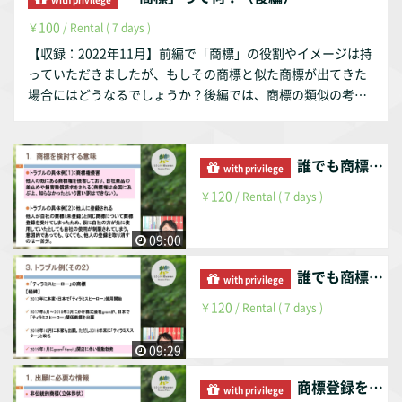
100
￥
/ Rental ( 7 days )
【収録：2022年11月】前編で「商標」の役割やイメージは持
っていただきましたが、もしその商標と似た商標が出てきた
場合にはどうなるでしょうか？後編では、商標の類似の考え
方をご説明いたします。 ＊本動画は弊所公式サイトにて、無
料で視聴できますが、購入すると資料がダウンロードできま
す。
誰でも商標は気にするべき（前編）
with privilege
120
￥
/ Rental ( 7 days )
09:00
誰でも商標は気にするべき（後編）
with privilege
120
￥
/ Rental ( 7 days )
09:29
商標登録を受けるには（前編）
with privilege