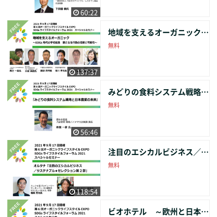
60:22
地域を支えるオーガニック 〜SDGs時代の学校給食 鍵となる行政の役割と可能性〜
無料
137:37
みどりの食料システム戦略と日本農業の未来
無料
56:46
注目のエシカルビジネス／サステナブル★ セレクション第2部
無料
118:54
ビオホテル ～欧州と日本の状況～