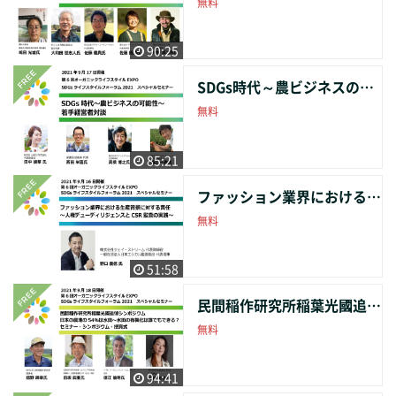
無料
90:25
SDGs時代～農ビジネスの可能性～若手経営者対談
無料
85:21
ファッション業界における生産背景に対する責任～人権デューディリジェンスとCSR監査の実践～
無料
51:58
民間稲作研究所稲葉光國追悼シンポジウム 日本の農地の54％は水田～水田の有機化は誰でもできる？
無料
94:41