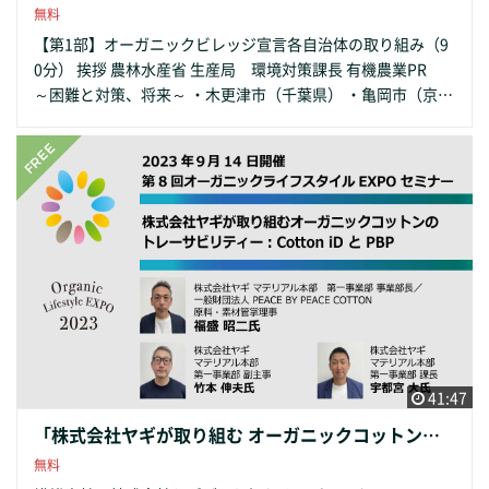
無料
【第1部】オーガニックビレッジ宣言各自治体の取り組み（9
0分） 挨拶 農林水産省 生産局 環境対策課長 有機農業PR
～困難と対策、将来～ ・木更津市（千葉県） ・亀岡市（京都
府） ・丹波篠山市（兵庫県） 意見交換（25分） 【第2部】 山
村活性化対策～地域資源の活かし方（30分） ・農林水産省農
村振興局農村政策部地域振興課 ・事業者 【第3部】 パネルセ
ッション 「地域再生と自治体の目指すまちづくりを語る‐未
来へ繋ぐもの～地域から始まるリジェネラティブオーガニッ
ク」 パネラー ・木更津市 ・亀岡市 ・丹波篠山市 ・山村活性
化（事業者） ・徳江倫明氏 オーガニックフォーラムジャパン
会長 ・ファシリテーター 山本 聖氏 山の恵みプロジェクト
総合プロデューサー 概要 第1部ではみどりの食料システム戦
略の一つとして、オーガニックビレッジ（有機農業の生産か
ら消費まで一貫し、農業者のみならず事業者や地域内外の住
民を巻き込んだ地域ぐるみの取組を進める市町村）の宣言す
41:47
る自治体が増えてきている中、推進事例や取り組みなど踏ま
「株式会社ヤギが取り組む オーガニックコットンの トレーサビリティー：Cotton iD と PBP」
えオーガニックライブスタイルEXPOに出展している自治体か
無料
らお話しをいただきます。 第2部では「山村活性化対策～地