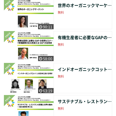
世界のオーガニックマーケット
無料
90:11
有機生産者に必要なGAPの活用セミナー 「有機農業の足元を鍛えるGAPの活用法」
無料
58:00
インドオーガニックコットンの日本における現状
無料
63:19
サステナブル・レストランの意義と世界の動向 ～食の未来を考える
無料