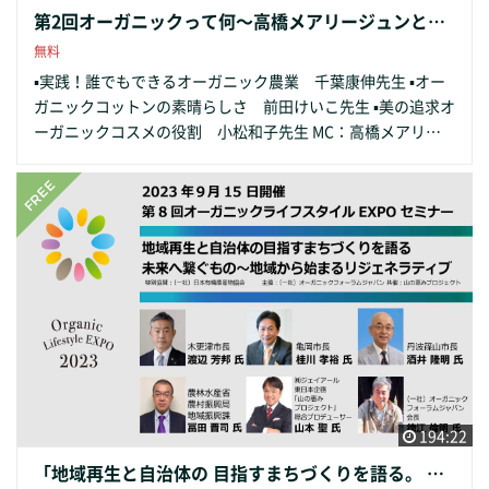
第2回オーガニックって何〜高橋メアリージュンと学ぶ オーガニックライフスタイルスクール
無料
▪実践！誰でもできるオーガニック農業 千葉康伸先生 ▪︎オー
ガニックコットンの素晴らしさ 前田けいこ先生 ▪︎美の追求オ
ーガニックコスメの役割 小松和子先生 MC：高橋メアリー
ジュン 今年もOFJ公認オーガニックライフスタイルアンバ
サダーとして高橋メアリージュンが登場いたします。今回は
各講師(先生)とクロストークで内容を深掘りしながら昨年よ
り一歩進んだ内容でご参加の皆さんからもご意見いただきな
がらオーガニック、サステナブルを知るセッションです。是
非皆様のご参加をお待ちしております。 主催： 一般社団法人
オーガニックフォーラムジャパン 共催： 日本オーガニック会
議 協力：NO-RA ～農楽～、メイド・イン・アース、（一社）
ナチュラルライフ＆ビューティーアソシエーション
194:22
「地域再生と自治体の 目指すまちづくりを語る。 未来へ繋ぐもの～ 地域から始まるリジェネラティブ」