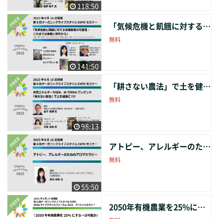
118:50
今後 4.質疑応答
「気候危機と飢餓に対する 有機農業の可能性- これまでの実践と研究から」
無料
141:50
「耕さない農法」で土を健康に!!!!
無料
98:13
アトピー、アレルギーのための アロマセラピー
無料
55:50
2050年有機農業を25%にする〜は可能か