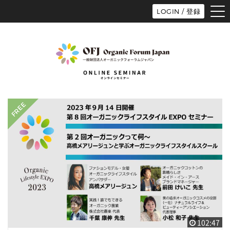
tog
LOGIN / 登録
nav
102:47