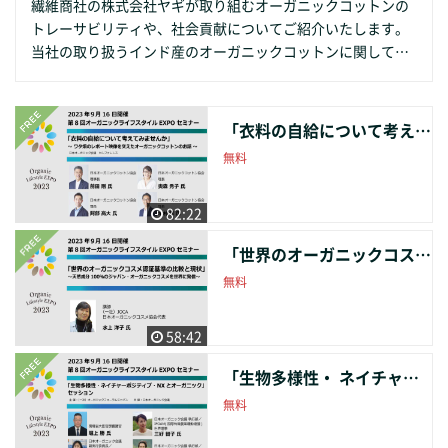
繊維商社の株式会社ヤギが取り組むオーガニックコットンの
域資源の活かし方」と題し、山村活性化について担当課か
トレーサビリティや、社会貢献についてご紹介いたします。
ら、また事業者からもお話しをいただきます。 第3部ではト
当社の取り扱うインド産のオーガニックコットンに関して、
ークセッションとして「地域再生と自治体の目指すまちづく
農場から糸まで一貫したトレーサビリティを管理する仕組み
りを語る、未来へ繋ぐもの～地域から始まるリジェネラティ
の運用を始めています。セミナーの前半では、この取り組み
ブ」と題し、リジェネラティブ＝再生をテーマにそれぞれの
について、皆様からのご意見・質問もお伺いしながらトーク
視点でご意見をいただきながらご登壇いただき未来に向けて
「衣料の自給について考えてみませんか」 〜ワタ畑からのLIVE中継を交えたオーガニックコットンのお話〜
セッションを行います。 セミナー後半は、当社が理事として
の街づくりを語り合っていただきます。 このように3部構成
無料
参画している一般財団法人 PEACE BY PEACE COTTON（PB
で各自治体の皆さまからのご意見を参考にオーガニックビレ
P）の、インド産のオーガニックコットンを使用した製品に
ッジの推進、全国の山村地域の発展に向けて開催いたしま
基金を付けて販売し、インドの綿農家の有機農法への転換支
す。
82:22
援と子供たちの就学・奨学支援を行う取り組みについて紹介
「世界のオーガニックコスメ認証基準の比較と現状」 〜天然成分１００％のジャパン・ オーガニックコスメを世界に発信〜
させていただきます。 参加者の皆様には、セミナー内容に関
連する資料の配布、また、当社ブースでも販売予定の有機栽
無料
培で育てられたコーヒー豆を使用したオリジナルローストの
「YAGIthical Coffee」のプレゼントもございますので、是非
58:42
ご参加ください。 Part1「Cotton iD」 1.オーガニックコット
ン認証の仕組みとその複雑さ 2.Cotton iD の仕組みとその特
「生物多様性・ ネイチャーポジティブ・ NXとオーガニック」 セッション
徴 3.当社が Cotton iD をスタートした理由と今後 4.質疑応答
無料
Part2「PBP コットン財団での活動」 1.PBP と当社との関わ
りについて 2.新プロジェクトについての説明 3.PBP の現状と