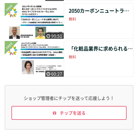
2050カーボンニュートラル実現に向けて 〜グリーン社会創造に向けた循環共生型の 地域づくり〜
無料
90:51
「化粧品業界に求められるサステナブル・ SDGs戦略」～化粧品業界における生物多様性 への配慮～
無料
60:27
ショップ管理者にチップを送って応援しよう！
チップを送る