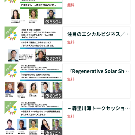
無料
56:24
注目のエシカルビジネス／サステナブル★セレクション第1部
無料
87:35
『Regenerative Solar Sharing』～自然・農業・地域コミュニティーに寄添う再エネが 新しい農村を切り拓く!!～
無料
89:55
～森里川海トークセッション～気候変動危機とサステナブルライフスタイル
無料
97:54