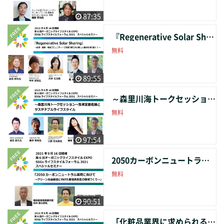
87:35
『Regenerative Solar Sharing』～自然・農業・地域コミュニティーに寄添う再エネが 新しい農村を切り拓く!!～
無料
89:55
～森里川海トークセッション～気候変動危機とサステナブルライフスタイル
無料
97:54
2050カーボンニュートラル実現に向けて 〜グリーン社会創造に向けた循環共生型の 地域づくり〜
無料
90:51
「化粧品業界に求められるサステナブル・ SDGs戦略」～化粧品業界における生物多様性 への配慮～