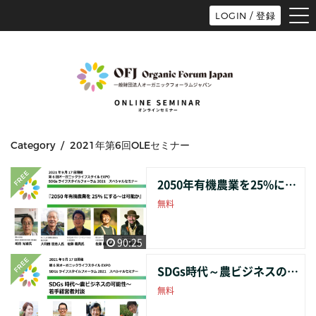
tog
LOGIN / 登録
nav
Category / 2021年第6回OLEセミナー
2050年有機農業を25%にする〜は可能か
無料
90:25
SDGs時代～農ビジネスの可能性～若手経営者対談
無料