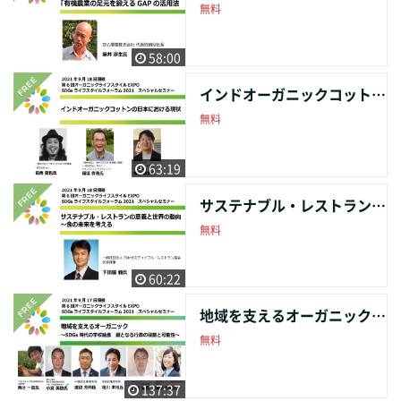
無料
58:00
インドオーガニックコットンの日本における現状
無料
63:19
サステナブル・レストランの意義と世界の動向 ～食の未来を考える
無料
60:22
地域を支えるオーガニック 〜SDGs時代の学校給食 鍵となる行政の役割と可能性〜
無料
137:37