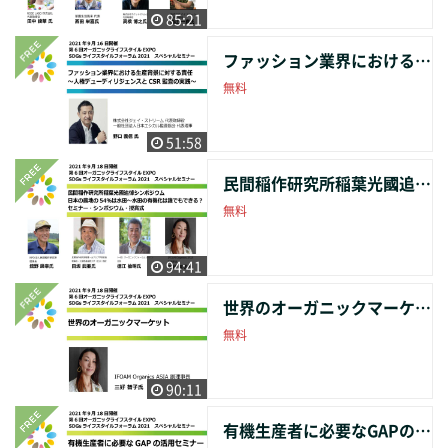
85:21
ファッション業界における生産背景に対する責任～人権デューディリジェンスとCSR監査の実践～
無料
51:58
民間稲作研究所稲葉光國追悼シンポジウム 日本の農地の54％は水田～水田の有機化は誰でもできる？
無料
94:41
世界のオーガニックマーケット
無料
90:11
有機生産者に必要なGAPの活用セミナー 「有機農業の足元を鍛えるGAPの活用法」