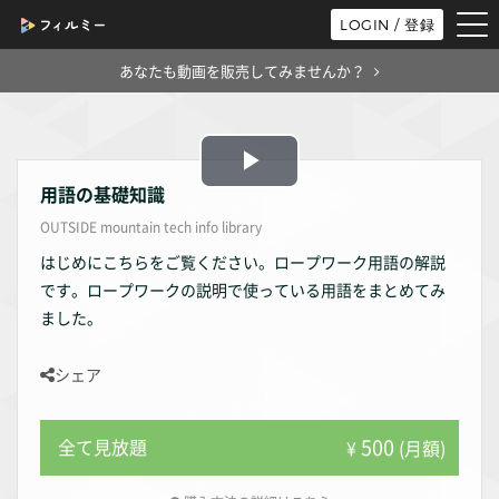
tog
LOGIN / 登録
nav
あなたも動画を販売してみませんか？
Play
用語の基礎知識
OUTSIDE mountain tech info library
Video
はじめにこちらをご覧ください。ロープワーク用語の解説
です。ロープワークの説明で使っている用語をまとめてみ
ました。
シェア
500
全て見放題
¥
(月額)