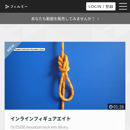
tog
LOGIN / 登録
nav
あなたも動画を販売してみませんか？
01:28
インラインフィギュアエイト
OUTSIDE mountain tech info library