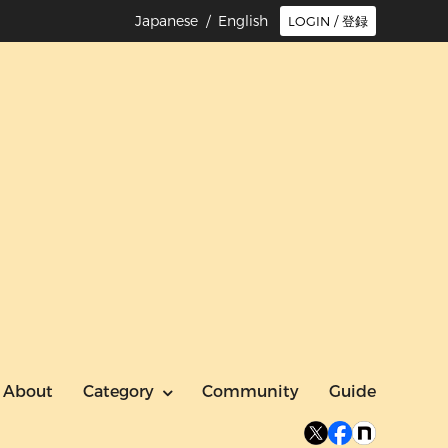
Japanese /
English
LOGIN / 登録
About
Category
Community
Guide