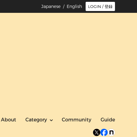
Japanese /
English
LOGIN / 登録
About
Category
Community
Guide