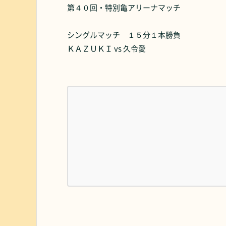
第４０回・特別亀アリーナマッチ
シングルマッチ １５分１本勝負
ＫＡＺＵＫＩ vs 久令愛