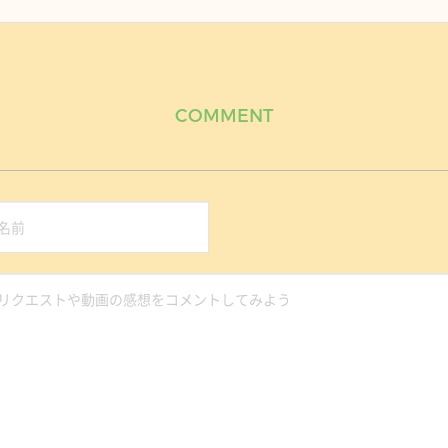
COMMENT