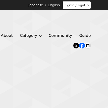
Japanese
/ English
SignIn / SignUp
About
Category
Community
Guide