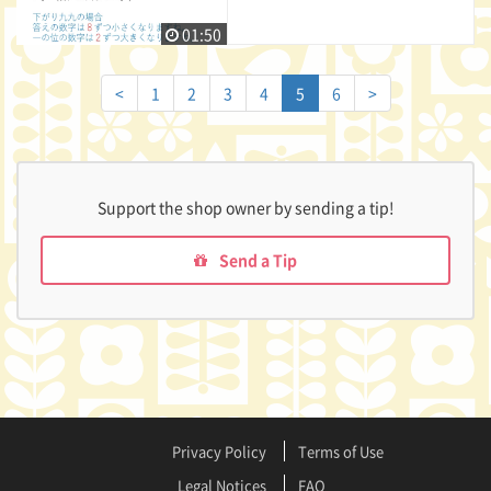
01:50
<
1
2
3
4
5
6
>
Support the shop owner by sending a tip!
Send a Tip
Privacy Policy
Terms of Use
Legal Notices
FAQ