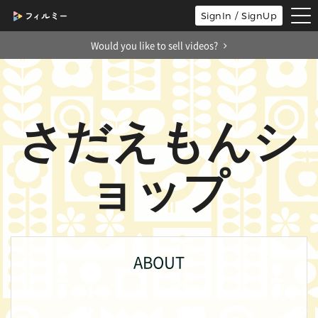
tog
SignIn / SignUp
nav
Would you like to sell videos?
さだえもんシ
ョップ
ABOUT