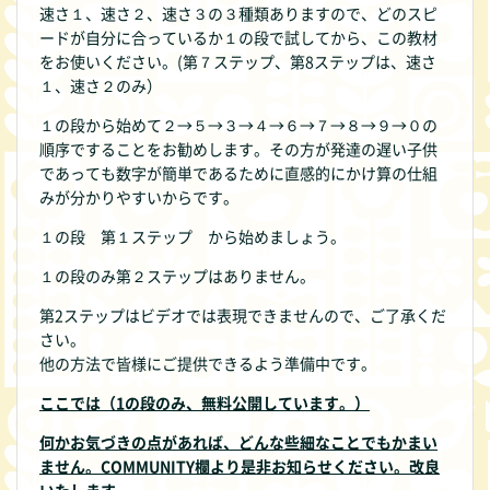
速さ１、速さ２、速さ３の３種類ありますので、どのスピ
ードが自分に合っているか１の段で試してから、この教材
をお使いください。(第７ステップ、第8ステップは、速さ
１、速さ２のみ）
１の段から始めて２→５→３→４→６→７→８→９→０の
順序ですることをお勧めします。その方が発達の遅い子供
であっても数字が簡単であるために直感的にかけ算の仕組
みが分かりやすいからです。
１の段 第１ステップ から始めましょう。
１の段のみ第２ステップはありません。
第2ステップはビデオでは表現できませんので、ご了承くだ
さい。
他の方法で皆様にご提供できるよう準備中です。
ここでは（1の段のみ、無料公開しています。）
何かお気づきの点があれば、どんな些細なことでもかまい
ません。COMMUNITY欄より是非お知らせください。改良