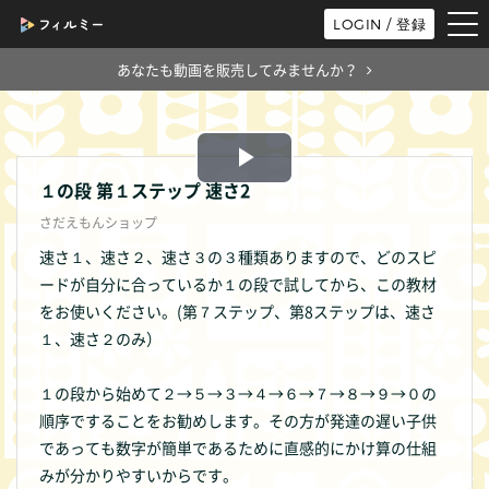
tog
LOGIN / 登録
nav
あなたも動画を販売してみませんか？
Play
１の段 第１ステップ 速さ2
さだえもんショップ
Video
速さ１、速さ２、速さ３の３種類ありますので、どのスピ
ードが自分に合っているか１の段で試してから、この教材
をお使いください。(第７ステップ、第8ステップは、速さ
１、速さ２のみ）
１の段から始めて２→５→３→４→６→７→８→９→０の
順序ですることをお勧めします。その方が発達の遅い子供
であっても数字が簡単であるために直感的にかけ算の仕組
みが分かりやすいからです。