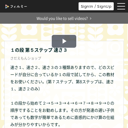
tog
SignIn / SignUp
nav
Would you like to sell videos?
Play
１の段 第５ステップ 速さ３
さだえもんショップ
Video
速さ１、速さ２、速さ３の３種類ありますので、どのスピ
ードが自分に合っているか１の段で試してから、この教材
をお使いください。(第７ステップ、第8ステップは、速さ
１、速さ２のみ）
１の段から始めて２→５→３→４→６→７→８→９→０の
順序ですることをお勧めします。その方が発達の遅い子供
であっても数字が簡単であるために直感的にかけ算の仕組
みが分かりやすいからです。