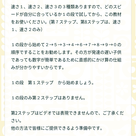
速さ１、速さ２、速さ３の３種類ありますので、どのスピ
ードが自分に合っているか１の段で試してから、この教材
をお使いください。(第７ステップ、第8ステップは、速さ
１、速さ２のみ）
１の段から始めて２→５→３→４→６→７→８→９→０の
順序ですることをお勧めします。その方が発達の遅い子供
であっても数字が簡単であるために直感的にかけ算の仕組
みが分かりやすいからです。
１の段 第１ステップ から始めましょう。
１の段のみ第２ステップはありません。
第2ステップはビデオでは表現できませんので、ご了承くだ
さい。
他の方法で皆様にご提供できるよう準備中です。