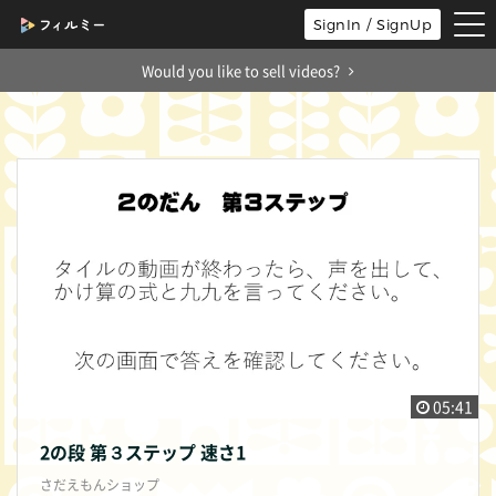
tog
SignIn / SignUp
nav
Would you like to sell videos?
05:41
2の段 第３ステップ 速さ1
さだえもんショップ