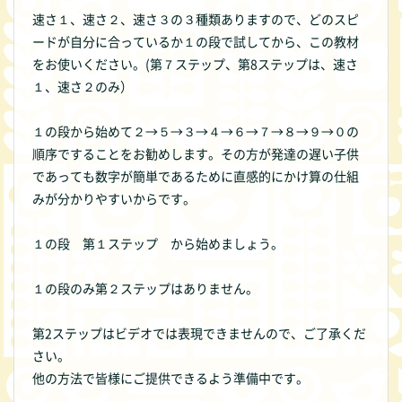
速さ１、速さ２、速さ３の３種類ありますので、どのスピ
ードが自分に合っているか１の段で試してから、この教材
をお使いください。(第７ステップ、第8ステップは、速さ
１、速さ２のみ）
１の段から始めて２→５→３→４→６→７→８→９→０の
順序ですることをお勧めします。その方が発達の遅い子供
であっても数字が簡単であるために直感的にかけ算の仕組
みが分かりやすいからです。
１の段 第１ステップ から始めましょう。
１の段のみ第２ステップはありません。
第2ステップはビデオでは表現できませんので、ご了承くだ
さい。
他の方法で皆様にご提供できるよう準備中です。