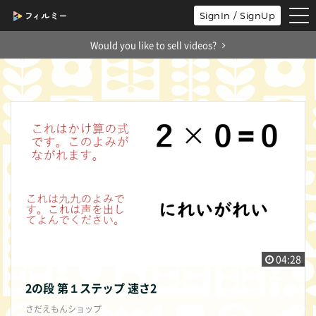
tog
SignIn / SignUp
nav
Would you like to sell videos?
04:28
2の段 第１ステップ 速さ2
さだえもんショップ