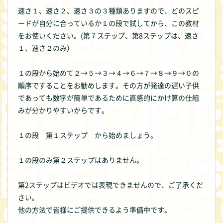
速さ１、速さ２、速さ３の３種類ありますので、どのスピ
ードが自分に合っているか１の段で試してから、この教材
をお使いください。(第７ステップ、第8ステップは、速さ
１、速さ２のみ）
１の段から始めて２→５→３→４→６→７→８→９→０の
順序ですることをお勧めします。その方が発達の遅い子供
であっても数字が簡単であるために直感的にかけ算の仕組
みが分かりやすいからです。
１の段 第１ステップ から始めましょう。
１の段のみ第２ステップはありません。
第2ステップはビデオでは表現できませんので、ご了承くだ
さい。
他の方法で皆様にご提供できるよう準備中です。