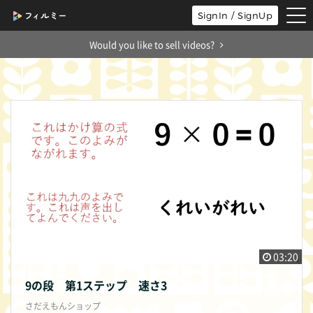
tog
SignIn / SignUp
nav
Would you like to sell videos?
03:20
9の段 第1ステップ 速さ3
さだえもんショップ