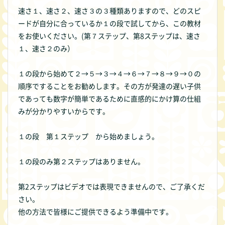
速さ１、速さ２、速さ３の３種類ありますので、どのスピ
ードが自分に合っているか１の段で試してから、この教材
をお使いください。(第７ステップ、第8ステップは、速さ
１、速さ２のみ）
１の段から始めて２→５→３→４→６→７→８→９→０の
順序ですることをお勧めします。その方が発達の遅い子供
であっても数字が簡単であるために直感的にかけ算の仕組
みが分かりやすいからです。
１の段 第１ステップ から始めましょう。
１の段のみ第２ステップはありません。
第2ステップはビデオでは表現できませんので、ご了承くだ
さい。
他の方法で皆様にご提供できるよう準備中です。