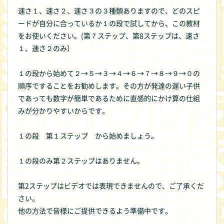
速さ１、速さ２、速さ３の３種類ありますので、どのスピ
ードが自分に合っているか１の段で試してから、この教材
をお使いください。(第７ステップ、第8ステップは、速さ
１、速さ２のみ）
１の段から始めて２→５→３→４→６→７→８→９→０の
順序ですることをお勧めします。その方が発達の遅い子供
であっても数字が簡単であるために直感的にかけ算の仕組
みが分かりやすいからです。
１の段 第１ステップ から始めましょう。
１の段のみ第２ステップはありません。
第2ステップはビデオでは表現できませんので、ご了承くだ
さい。
他の方法で皆様にご提供できるよう準備中です。