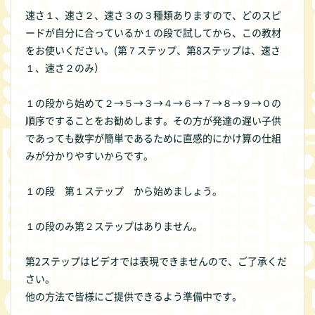
速さ１、速さ２、速さ３の３種類ありますので、どのスピ
ードが自分に合っているか１の段で試してから、この教材
をお使いください。(第７ステップ、第8ステップは、速さ
１、速さ２のみ）
１の段から始めて２→５→３→４→６→７→８→９→０の
順序ですることをお勧めします。その方が発達の遅い子供
であっても数字が簡単であるために直感的にかけ算の仕組
みが分かりやすいからです。
１の段 第１ステップ から始めましょう。
１の段のみ第２ステップはありません。
第2ステップはビデオでは表現できませんので、ご了承くだ
さい。
他の方法で皆様にご提供できるよう準備中です。