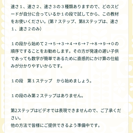
速さ１、速さ２、速さ３の３種類ありますので、どのスピ
ードが自分に合っているか１の段で試してから、この教材
をお使いください。(第７ステップ、第8ステップは、速さ
１、速さ２のみ）
１の段から始めて２→５→３→４→６→７→８→９→０の
順序ですることをお勧めします。その方が発達の遅い子供
であっても数字が簡単であるために直感的にかけ算の仕組
みが分かりやすいからです。
１の段 第１ステップ から始めましょう。
１の段のみ第２ステップはありません。
第2ステップはビデオでは表現できませんので、ご了承くだ
さい。
他の方法で皆様にご提供できるよう準備中です。