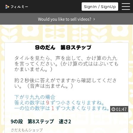
tog
SignIn / SignUp
nav
Would you like to sell videos?
01:47
9の段 第8ステップ 速さ2
さだえもんショップ