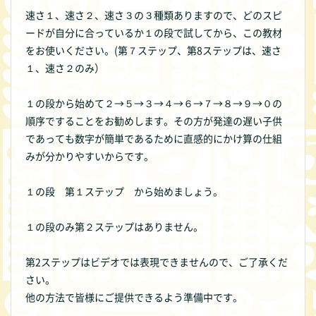
速さ１、速さ２、速さ３の３種類ありますので、どのスピ
ードが自分に合っているか１の段で試してから、この教材
をお使いください。(第７ステップ、第8ステップは、速さ
１、速さ２のみ）
１の段から始めて２→５→３→４→６→７→８→９→０の
順序ですることをお勧めします。その方が発達の遅い子供
であっても数字が簡単であるために直感的にかけ算の仕組
みが分かりやすいからです。
１の段 第１ステップ から始めましょう。
１の段のみ第２ステップはありません。
第2ステップはビデオでは表現できませんので、ご了承くだ
さい。
他の方法で皆様にご提供できるよう準備中です。