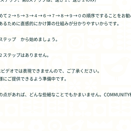
めて２→５→３→４→６→７→８→９→０の順序ですることをお勧
あるために直感的にかけ算の仕組みが分かりやすいからです。
ステップ から始めましょう。
２ステップはありません。
はビデオでは表現できませんので、ご了承ください。
様にご提供できるよう準備中です。
の点があれば、どんな些細なことでもかまいません。COMMUNIT