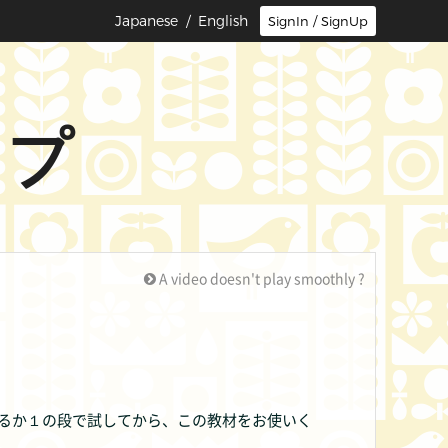
Japanese
/ English
SignIn / SignUp
ップ
A video doesn't play smoothly ?
るか１の段で試してから、この教材をお使いく