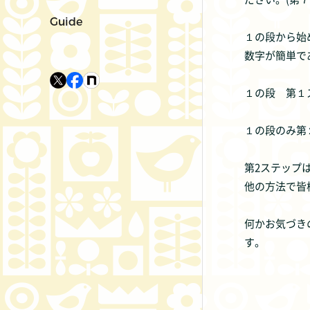
Guide
１の段から始
数字が簡単で
１の段 第１
１の段のみ第
第2ステップ
他の方法で皆
何かお気づき
す。