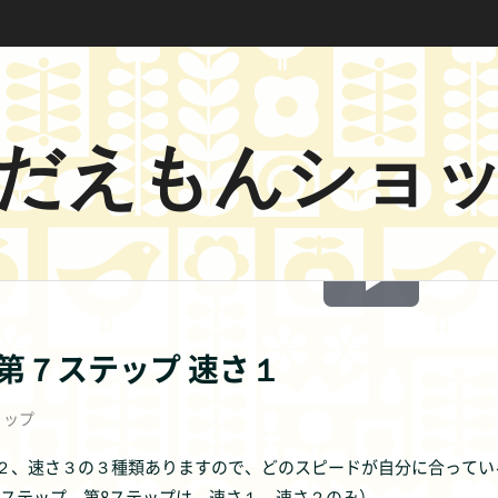
だえもんショ
Play
Video
 第７ステップ 速さ１
ョップ
２、速さ３の３種類ありますので、どのスピードが自分に合ってい
７ステップ、第8ステップは、速さ１、速さ２のみ）