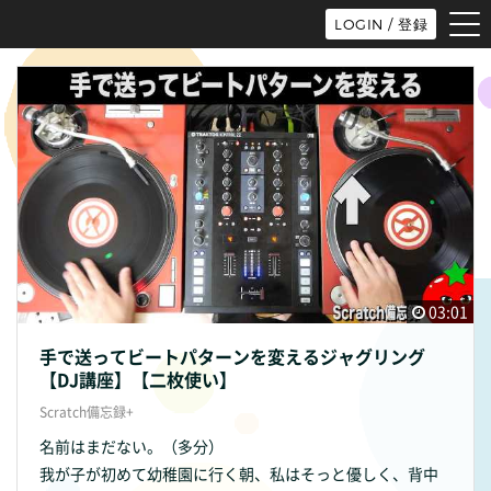
tog
LOGIN / 登録
nav
03:01
手で送ってビートパターンを変えるジャグリング
【DJ講座】【二枚使い】
Scratch備忘録+
名前はまだない。（多分）
我が子が初めて幼稚園に行く朝、私はそっと優しく、背中