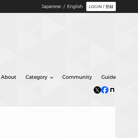
Japanese /
English
LOGIN / 登録
About
Category
Community
Guide