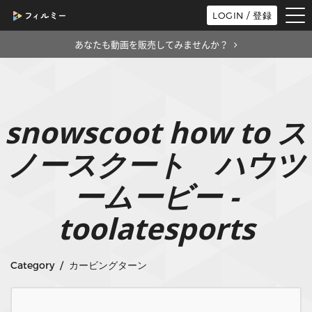
tog
LOGIN / 登録
nav
あなたも動画を販売してみませんか？
snowscoot how to ス
ノースクート ハウツ
ームービー -
toolatesports
Category / カービングターン