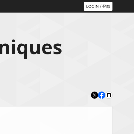
LOGIN / 登録
hniques