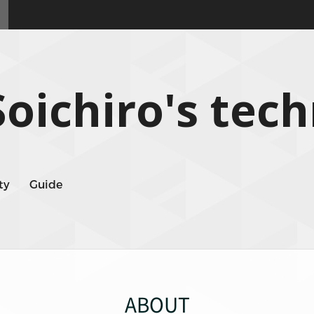
 Soichiro's tec
ty
Guide
ABOUT