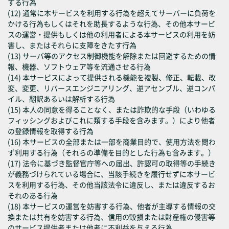
する行為
(12) 通常に本サービスを利用する行為を超えてサーバーに負荷を
かける行為もしくはそれを助長するような行為、その他本サービ
スの運営・提供もしくは他の利用者による本サービスの利用を妨
害し、またはそれらに支障をきたす行為
(13) サーバ等のアクセス制御機能を解除または回避するための情
報、機器、ソフトウェア等を流通させる行為
(14) 本サービスによって提供される機能を複製、修正、転載、改
変、変更、リバースエンジニアリング、逆アセンブル、逆コンパ
イル、翻訳あるいは解析する行為
(15) 本人の同意を得ることなく、または詐欺的な手段（いわゆる
フィッシングおよびこれに類する手段を含みます。）により他者
の登録情報を取得する行為
(16) 本サービスの全部または一部を商業目的で、使用方法を問わ
ず利用する行為（それらの準備を目的とした行為も含みます。）
(17) 法令に基づき監督官庁等への届出、許認可の取得等の手続き
が義務づけられている場合に、当該手続きを履行せずに本サービ
スを利用する行為、その他当該法令に違反し、または違反するお
それのある行為
(18) 本サービスの運営を妨害する行為、他者が主導する情報の交
換または共有を妨害する行為、信用の毀損または財産権の侵害等
のサービス提供者または他者に不利益を与える行為