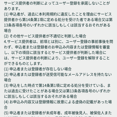
サービス提供者の判断によってユーザー登録を承諾しないことが
あります。
(1) 申込者が、過去に本利用規約に違反したことを理由にサービス
提供者から第14条第1項に定める処分を受けた者である場合又は第
13条各項各号のいずれかに該当しもしくは該当するおそれがある
場合
(2) その他サービス提供者が不適切と判断した場合
4.サービス提供者は、前項とは別に、ユーザー登録の事前事後を問
わず、申込者または登録者のお申込み内容または登録情報を審査
し、以下の項目に該当するとサービス提供者が判断した場合に
は、サービス提供者の判断により、ユーザー登録を解除すること
ができるものとします。
(1) 申込者または登録者が存在しない場合
(2) 申込者または登録者が送受信可能なメールアドレスを持たない
場合
(3) 申込をした時点で第14条第1項に定める処分を受けている、ま
たは過去に受けたことがある場合又は第13条各項各号のいずれか
に該当しもしくは該当するおそれがある場合
(4) お申込み内容又は登録情報に故意による虚偽の記載があった場
合
(5) 申込者または登録者が未成年者、成年被後見人、被保佐人また