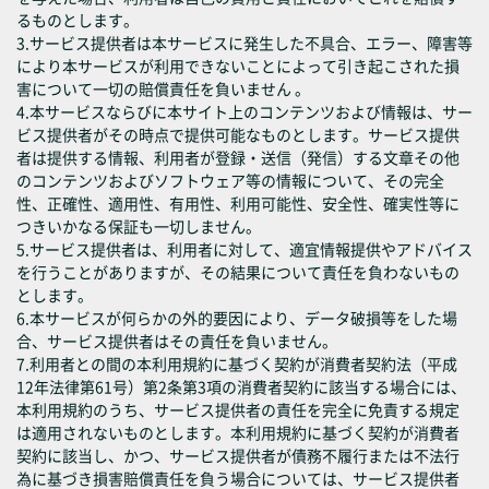
るものとします。
3.サービス提供者は本サービスに発生した不具合、エラー、障害等
により本サービスが利用できないことによって引き起こされた損
害について一切の賠償責任を負いません 。
4.本サービスならびに本サイト上のコンテンツおよび情報は、サー
ビス提供者がその時点で提供可能なものとします。サービス提供
者は提供する情報、利用者が登録・送信（発信）する文章その他
のコンテンツおよびソフトウェア等の情報について、その完全
性、正確性、適用性、有用性、利用可能性、安全性、確実性等に
つきいかなる保証も一切しません。
5.サービス提供者は、利用者に対して、適宜情報提供やアドバイス
を行うことがありますが、その結果について責任を負わないもの
とします。
6.本サービスが何らかの外的要因により、データ破損等をした場
合、サービス提供者はその責任を負いません。
7.利用者との間の本利用規約に基づく契約が消費者契約法（平成
12年法律第61号）第2条第3項の消費者契約に該当する場合には、
本利用規約のうち、サービス提供者の責任を完全に免責する規定
は適用されないものとします。本利用規約に基づく契約が消費者
契約に該当し、かつ、サービス提供者が債務不履行または不法行
為に基づき損害賠償責任を負う場合については、サービス提供者