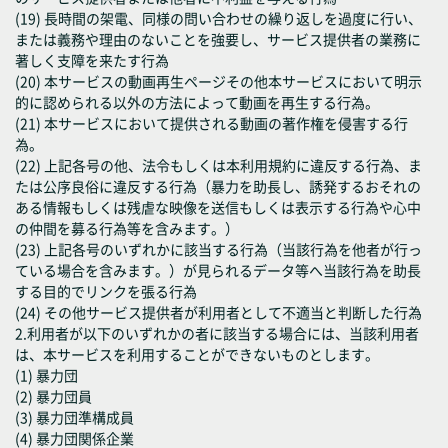
(19) 長時間の架電、同様の問い合わせの繰り返しを過度に行い、
または義務や理由のないことを強要し、サービス提供者の業務に
著しく支障を来たす行為
(20) 本サービスの動画再生ページその他本サービスにおいて明示
的に認められる以外の方法によって動画を再生する行為。
(21) 本サービスにおいて提供される動画の著作権を侵害する行
為。
(22) 上記各号の他、法令もしくは本利用規約に違反する行為、ま
たは公序良俗に違反する行為（暴力を助長し、誘発するおそれの
ある情報もしくは残虐な映像を送信もしくは表示する行為や心中
の仲間を募る行為等を含みます。）
(23) 上記各号のいずれかに該当する行為（当該行為を他者が行っ
ている場合を含みます。）が見られるデータ等へ当該行為を助長
する目的でリンクを張る行為
(24) その他サービス提供者が利用者として不適当と判断した行為
2.利用者が以下のいずれかの者に該当する場合には、当該利用者
は、本サービスを利用することができないものとします。
(1) 暴力団
(2) 暴力団員
(3) 暴力団準構成員
(4) 暴力団関係企業