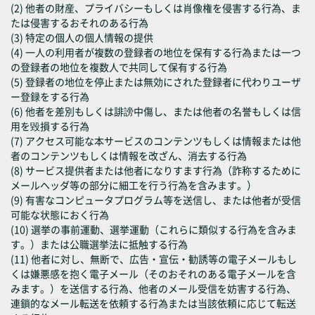
(2) 他者の財産、プライバシーもしくは肖像権を侵害する行為、ま
たは侵害するおそれのある行為
(3) 特定の個人の個人情報の提供
(4) 一人の利用者が複数の登録者の地位を保有する行為または一つ
の登録者の地位を複数人で共同して保有する行為
(5) 登録者の地位を停止または無効にされた登録者に代わりユーザ
ー登録をする行為
(6) 他者を差別もしくは誹謗中傷し、または他者の名誉もしくは信
用を毀損する行為
(7) アクセス可能な本サービスのコンテンツもしくは情報または他
者のコンテンツもしくは情報を改ざん、消去する行為
(8) サービス提供者または他者になりすます行為（詐称するために
メールヘッダ等の部分に細工を行う行為を含みます。）
(9) 有害なコンピュータプログラム等を送信し、または他者が受信
可能な状態におく行為
(10) 選挙の事前運動、選挙運動（これらに類似する行為を含みま
す。）または公職選挙法に抵触する行為
(11) 他者に対し、無断で、広告・宣伝・勧誘等の電子メールもし
くは嫌悪感を抱く電子メール（そのおそれのある電子メールを含
みます。）を送信する行為、他者のメール受信を妨害する行為、
連鎖的なメール転送を依頼する行為または当該依頼に応じて転送