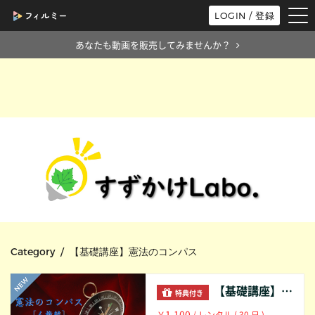
tog
LOGIN / 登録
nav
あなたも動画を販売してみませんか？
Category / 【基礎講座】憲法のコンパス
【基礎講座】憲法のコンパス［人権編］第14講：職業の自由｜すずかけLabo.
特典付き
1,100