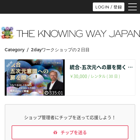
tog
LOGIN / 登録
nav
Category / 2dayワークショップの２日目
統合-五次元への扉を開く 2日間WS/２日目
30,000
￥
/ レンタル ( 30 日 )
335:01
ショップ管理者にチップを送って応援しよう！
チップを送る