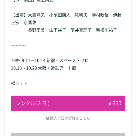
【出演】大高洋夫 小須田康人 筧利夫 勝村政信 伊藤
正宏 京晋佑
長野里美 山下裕子 筒井真理子 利根川祐子
----------
1989.9.11～10.14 新宿・スペース・ゼロ
10.18～10.29 大阪・近鉄アート館
シェア
660
レンタル( 3 日 )
¥
購入方法の詳細はこちら