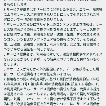
るものとします。
3.サービス提供者は本サービスに発生した不具合、エラー、障害等
により本サービスが利用できないことによって引き起こされた損
害について一切の賠償責任を負いません 。
4.本サービスならびに本サイト上のコンテンツおよび情報は、サー
ビス提供者がその時点で提供可能なものとします。サービス提供
者は提供する情報、利用者が登録・送信（発信）する文章その他
のコンテンツおよびソフトウェア等の情報について、その完全
性、正確性、適用性、有用性、利用可能性、安全性、確実性等に
つきいかなる保証も一切しません。
5.サービス提供者は、利用者に対して、適宜情報提供やアドバイス
を行うことがありますが、その結果について責任を負わないもの
とします。
6.本サービスが何らかの外的要因により、データ破損等をした場
合、サービス提供者はその責任を負いません。
7.利用者との間の本利用規約に基づく契約が消費者契約法（平成
12年法律第61号）第2条第3項の消費者契約に該当する場合には、
本利用規約のうち、サービス提供者の責任を完全に免責する規定
は適用されないものとします。本利用規約に基づく契約が消費者
契約に該当し、かつ、サービス提供者が債務不履行または不法行
為に基づき損害賠償責任を負う場合については、サービス提供者