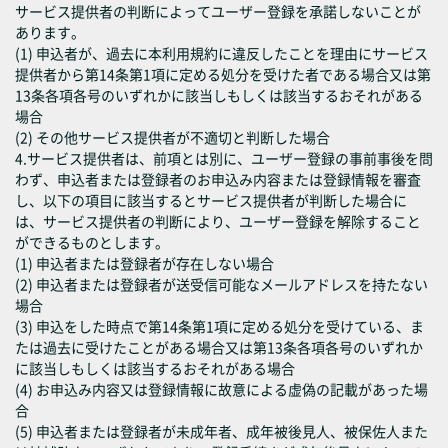
サービス提供者の判断によってユーザー登録を承諾しないことが
あります。
(1) 申込者が、過去に本利用規約に違反したことを理由にサービス
提供者から第14条第1項に定める処分を受けた者である場合又は第
13条各項各号のいずれかに該当しもしくは該当するおそれがある
場合
(2) その他サービス提供者が不適切と判断した場合
4.サービス提供者は、前項とは別に、ユーザー登録の事前事後を問
わず、申込者または登録者のお申込み内容または登録情報を審査
し、以下の項目に該当するとサービス提供者が判断した場合に
は、サービス提供者の判断により、ユーザー登録を解除すること
ができるものとします。
(1) 申込者または登録者が存在しない場合
(2) 申込者または登録者が送受信可能なメールアドレスを持たない
場合
(3) 申込をした時点で第14条第1項に定める処分を受けている、ま
たは過去に受けたことがある場合又は第13条各項各号のいずれか
に該当しもしくは該当するおそれがある場合
(4) お申込み内容又は登録情報に故意による虚偽の記載があった場
合
(5) 申込者または登録者が未成年者、成年被後見人、被保佐人また