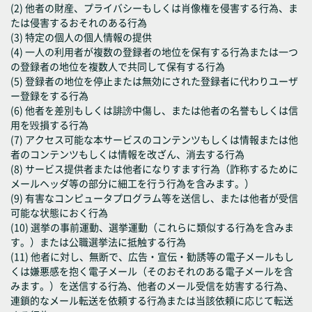
(2) 他者の財産、プライバシーもしくは肖像権を侵害する行為、ま
たは侵害するおそれのある行為
(3) 特定の個人の個人情報の提供
(4) 一人の利用者が複数の登録者の地位を保有する行為または一つ
の登録者の地位を複数人で共同して保有する行為
(5) 登録者の地位を停止または無効にされた登録者に代わりユーザ
ー登録をする行為
(6) 他者を差別もしくは誹謗中傷し、または他者の名誉もしくは信
用を毀損する行為
(7) アクセス可能な本サービスのコンテンツもしくは情報または他
者のコンテンツもしくは情報を改ざん、消去する行為
(8) サービス提供者または他者になりすます行為（詐称するために
メールヘッダ等の部分に細工を行う行為を含みます。）
(9) 有害なコンピュータプログラム等を送信し、または他者が受信
可能な状態におく行為
(10) 選挙の事前運動、選挙運動（これらに類似する行為を含みま
す。）または公職選挙法に抵触する行為
(11) 他者に対し、無断で、広告・宣伝・勧誘等の電子メールもし
くは嫌悪感を抱く電子メール（そのおそれのある電子メールを含
みます。）を送信する行為、他者のメール受信を妨害する行為、
連鎖的なメール転送を依頼する行為または当該依頼に応じて転送