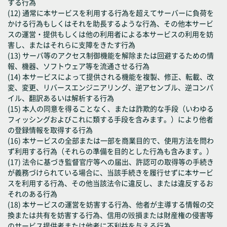
する行為
(12) 通常に本サービスを利用する行為を超えてサーバーに負荷を
かける行為もしくはそれを助長するような行為、その他本サービ
スの運営・提供もしくは他の利用者による本サービスの利用を妨
害し、またはそれらに支障をきたす行為
(13) サーバ等のアクセス制御機能を解除または回避するための情
報、機器、ソフトウェア等を流通させる行為
(14) 本サービスによって提供される機能を複製、修正、転載、改
変、変更、リバースエンジニアリング、逆アセンブル、逆コンパ
イル、翻訳あるいは解析する行為
(15) 本人の同意を得ることなく、または詐欺的な手段（いわゆる
フィッシングおよびこれに類する手段を含みます。）により他者
の登録情報を取得する行為
(16) 本サービスの全部または一部を商業目的で、使用方法を問わ
ず利用する行為（それらの準備を目的とした行為も含みます。）
(17) 法令に基づき監督官庁等への届出、許認可の取得等の手続き
が義務づけられている場合に、当該手続きを履行せずに本サービ
スを利用する行為、その他当該法令に違反し、または違反するお
それのある行為
(18) 本サービスの運営を妨害する行為、他者が主導する情報の交
換または共有を妨害する行為、信用の毀損または財産権の侵害等
のサービス提供者または他者に不利益を与える行為