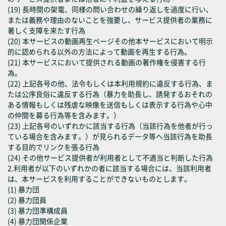
(19) 長時間の架電、同様の問い合わせの繰り返しを過度に行い、
または義務や理由のないことを強要し、サービス提供者の業務に
著しく支障を来たす行為
(20) 本サービスの動画再生ページその他本サービスにおいて明示
的に認められる以外の方法によって動画を再生する行為。
(21) 本サービスにおいて提供される動画の著作権を侵害する行
為。
(22) 上記各号の他、法令もしくは本利用規約に違反する行為、ま
たは公序良俗に違反する行為（暴力を助長し、誘発するおそれの
ある情報もしくは残虐な映像を送信もしくは表示する行為や心中
の仲間を募る行為等を含みます。）
(23) 上記各号のいずれかに該当する行為（当該行為を他者が行っ
ている場合を含みます。）が見られるデータ等へ当該行為を助長
する目的でリンクを張る行為
(24) その他サービス提供者が利用者として不適当と判断した行為
2.利用者が以下のいずれかの者に該当する場合には、当該利用者
は、本サービスを利用することができないものとします。
(1) 暴力団
(2) 暴力団員
(3) 暴力団準構成員
(4) 暴力団関係企業