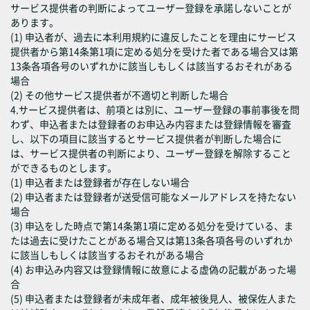
サービス提供者の判断によってユーザー登録を承諾しないことが
あります。
(1) 申込者が、過去に本利用規約に違反したことを理由にサービス
提供者から第14条第1項に定める処分を受けた者である場合又は第
13条各項各号のいずれかに該当しもしくは該当するおそれがある
場合
(2) その他サービス提供者が不適切と判断した場合
4.サービス提供者は、前項とは別に、ユーザー登録の事前事後を問
わず、申込者または登録者のお申込み内容または登録情報を審査
し、以下の項目に該当するとサービス提供者が判断した場合に
は、サービス提供者の判断により、ユーザー登録を解除すること
ができるものとします。
(1) 申込者または登録者が存在しない場合
(2) 申込者または登録者が送受信可能なメールアドレスを持たない
場合
(3) 申込をした時点で第14条第1項に定める処分を受けている、ま
たは過去に受けたことがある場合又は第13条各項各号のいずれか
に該当しもしくは該当するおそれがある場合
(4) お申込み内容又は登録情報に故意による虚偽の記載があった場
合
(5) 申込者または登録者が未成年者、成年被後見人、被保佐人また