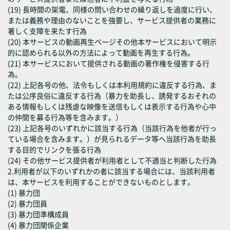
(19) 長時間の架電、同様の問い合わせの繰り返しを過度に行い、
または義務や理由のないことを強要し、サービス提供者の業務に
著しく支障を来たす行為
(20) 本サービスの動画再生ページその他本サービスにおいて明示
的に認められる以外の方法によって動画を再生する行為。
(21) 本サービスにおいて提供される動画の著作権を侵害する行
為。
(22) 上記各号の他、法令もしくは本利用規約に違反する行為、ま
たは公序良俗に違反する行為（暴力を助長し、誘発するおそれの
ある情報もしくは残虐な映像を送信もしくは表示する行為や心中
の仲間を募る行為等を含みます。）
(23) 上記各号のいずれかに該当する行為（当該行為を他者が行っ
ている場合を含みます。）が見られるデータ等へ当該行為を助長
する目的でリンクを張る行為
(24) その他サービス提供者が利用者として不適当と判断した行為
2.利用者が以下のいずれかの者に該当する場合には、当該利用者
は、本サービスを利用することができないものとします。
(1) 暴力団
(2) 暴力団員
(3) 暴力団準構成員
(4) 暴力団関係企業