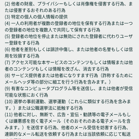
(2) 他者の財産、プライバシーもしくは肖像権を侵害する行為、ま
たは侵害するおそれのある行為
(3) 特定の個人の個人情報の提供
(4) 一人の利用者が複数の登録者の地位を保有する行為または一つ
の登録者の地位を複数人で共同して保有する行為
(5) 登録者の地位を停止または無効にされた登録者に代わりユーザ
ー登録をする行為
(6) 他者を差別もしくは誹謗中傷し、または他者の名誉もしくは信
用を毀損する行為
(7) アクセス可能な本サービスのコンテンツもしくは情報または他
者のコンテンツもしくは情報を改ざん、消去する行為
(8) サービス提供者または他者になりすます行為（詐称するために
メールヘッダ等の部分に細工を行う行為を含みます。）
(9) 有害なコンピュータプログラム等を送信し、または他者が受信
可能な状態におく行為
(10) 選挙の事前運動、選挙運動（これらに類似する行為を含みま
す。）または公職選挙法に抵触する行為
(11) 他者に対し、無断で、広告・宣伝・勧誘等の電子メールもし
くは嫌悪感を抱く電子メール（そのおそれのある電子メールを含
みます。）を送信する行為、他者のメール受信を妨害する行為、
連鎖的なメール転送を依頼する行為または当該依頼に応じて転送