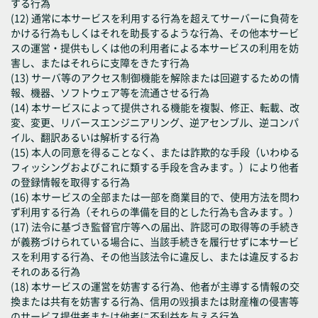
する行為
(12) 通常に本サービスを利用する行為を超えてサーバーに負荷を
かける行為もしくはそれを助長するような行為、その他本サービ
スの運営・提供もしくは他の利用者による本サービスの利用を妨
害し、またはそれらに支障をきたす行為
(13) サーバ等のアクセス制御機能を解除または回避するための情
報、機器、ソフトウェア等を流通させる行為
(14) 本サービスによって提供される機能を複製、修正、転載、改
変、変更、リバースエンジニアリング、逆アセンブル、逆コンパ
イル、翻訳あるいは解析する行為
(15) 本人の同意を得ることなく、または詐欺的な手段（いわゆる
フィッシングおよびこれに類する手段を含みます。）により他者
の登録情報を取得する行為
(16) 本サービスの全部または一部を商業目的で、使用方法を問わ
ず利用する行為（それらの準備を目的とした行為も含みます。）
(17) 法令に基づき監督官庁等への届出、許認可の取得等の手続き
が義務づけられている場合に、当該手続きを履行せずに本サービ
スを利用する行為、その他当該法令に違反し、または違反するお
それのある行為
(18) 本サービスの運営を妨害する行為、他者が主導する情報の交
換または共有を妨害する行為、信用の毀損または財産権の侵害等
のサービス提供者または他者に不利益を与える行為