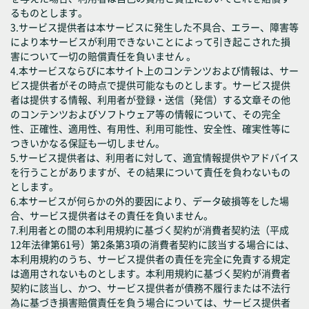
るものとします。
3.サービス提供者は本サービスに発生した不具合、エラー、障害等
により本サービスが利用できないことによって引き起こされた損
害について一切の賠償責任を負いません 。
4.本サービスならびに本サイト上のコンテンツおよび情報は、サー
ビス提供者がその時点で提供可能なものとします。サービス提供
者は提供する情報、利用者が登録・送信（発信）する文章その他
のコンテンツおよびソフトウェア等の情報について、その完全
性、正確性、適用性、有用性、利用可能性、安全性、確実性等に
つきいかなる保証も一切しません。
5.サービス提供者は、利用者に対して、適宜情報提供やアドバイス
を行うことがありますが、その結果について責任を負わないもの
とします。
6.本サービスが何らかの外的要因により、データ破損等をした場
合、サービス提供者はその責任を負いません。
7.利用者との間の本利用規約に基づく契約が消費者契約法（平成
12年法律第61号）第2条第3項の消費者契約に該当する場合には、
本利用規約のうち、サービス提供者の責任を完全に免責する規定
は適用されないものとします。本利用規約に基づく契約が消費者
契約に該当し、かつ、サービス提供者が債務不履行または不法行
為に基づき損害賠償責任を負う場合については、サービス提供者