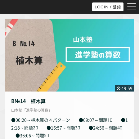
tog
LOGIN / 登録
nav
49:59
B№14 植木算
山本塾「進学塾の算数」
●00:20～植木算の４パターン ●09:07～問題1⃣ ●1
2:18～問題2⃣ ●16:57～問題3⃣ ●24:56～問題4⃣
●36:06～問題5⃣