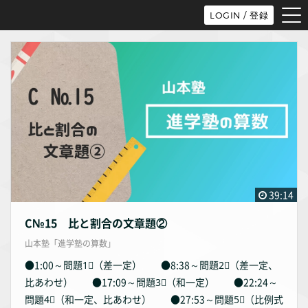
tog
LOGIN / 登録
nav
39:14
C№15 比と割合の文章題②
山本塾「進学塾の算数」
●1:00～問題1⃣（差一定） ●8:38～問題2⃣（差一定、
比あわせ） ●17:09～問題3⃣（和一定） ●22:24～
問題4⃣（和一定、比あわせ） ●27:53～問題5⃣（比例式