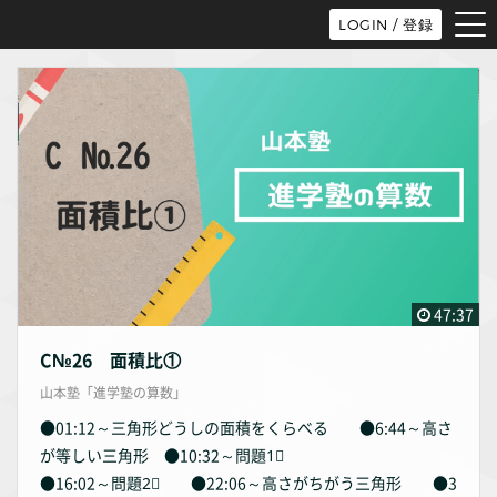
tog
LOGIN / 登録
nav
47:37
C№26 面積比①
山本塾「進学塾の算数」
●01:12～三角形どうしの面積をくらべる ●6:44～高さ
が等しい三角形 ●10:32～問題1⃣
●16:02～問題2⃣ ●22:06～高さがちがう三角形 ●3