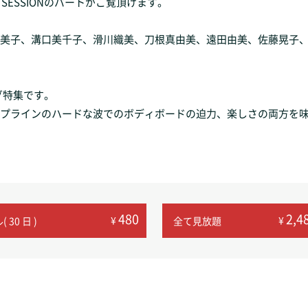
NS SESSIONのパートがご覧頂けます。
美子、溝口美千子、滑川織美、刀根真由美、遠田由美、佐藤晃子
ング特集です。
プラインのハードな波でのボディボードの迫力、楽しさの両方を
480
2,4
¥
¥
 30 日 )
全て見放題