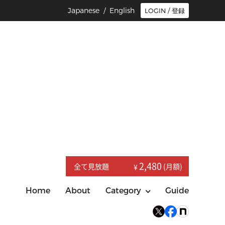
Japanese /
English
LOGIN / 登録
2,480
全て見放題
(月額)
¥
Home
About
Category
Guide