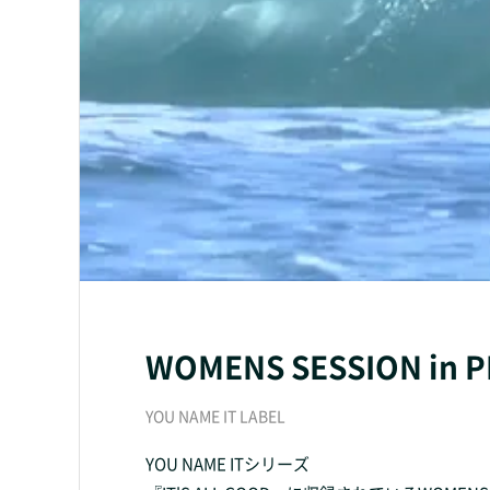
WOMENS SESSION in 
YOU NAME IT LABEL
YOU NAME ITシリーズ