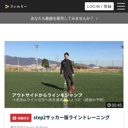
tog
LOGIN / 登録
nav
あなたも動画を販売してみませんか？
00:45
step2サッカー版ライントレーニング
特典付き
株式会社Sports Multiply