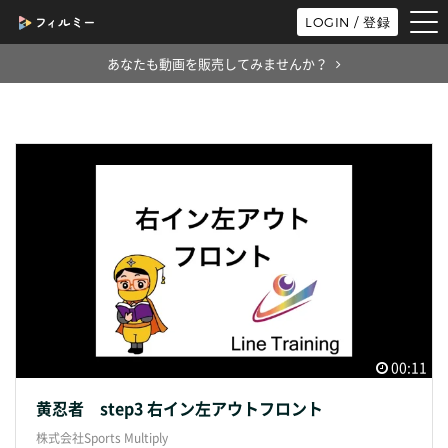
tog
LOGIN / 登録
nav
あなたも動画を販売してみませんか？
00:11
黄忍者 step3 右イン左アウトフロント
株式会社Sports Multiply