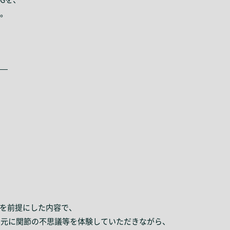
。
—
方を前提にした内容で、
学を元に関節の不思議等を体験していただきながら、