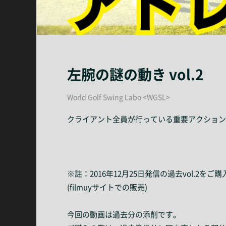
左腕の謎の動き vol.2
World Golf Swing Labo <WGSL>
クライアント全員が行っている重要アクション
※註：2016年12月25日発信の過去vol.2をご
(filmuyサイトでの販売)
今回の動画は過去分の添削です。