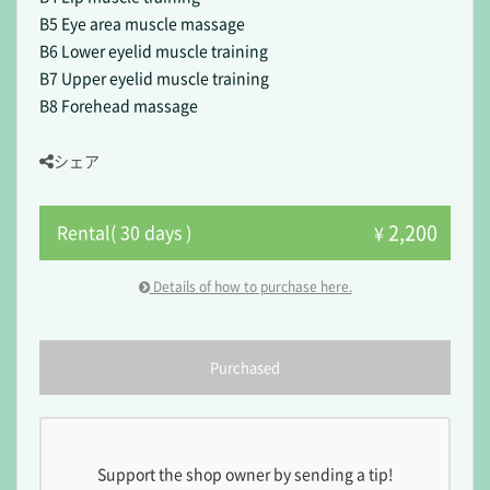
B5 Eye area muscle massage
B6 Lower eyelid muscle training
B7 Upper eyelid muscle training
B8 Forehead massage
シェア
2,200
Rental( 30 days )
¥
Details of how to purchase here.
Purchased
Support the shop owner by sending a tip!