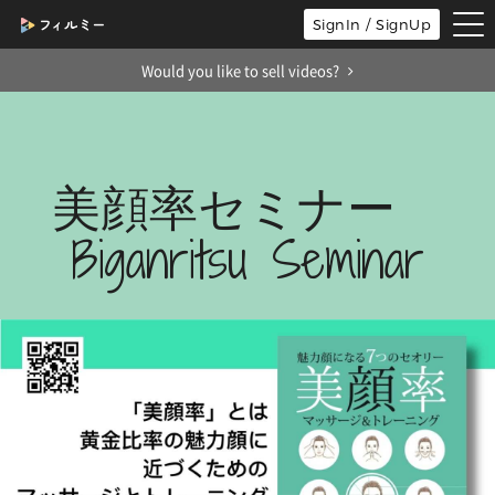
tog
SignIn / SignUp
nav
Would you like to sell videos?
美顔率セミナー
Biganritsu Seminar