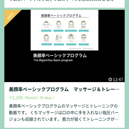
順番で通しておこなっています。 くちマッサージは口の中に
手を入れない指圧バージョンも収録されています。 筋力が弱
くてトレーニングが上手くできない場合におこなうアシスト
トレーニング・ノングラビティ―トレーニングが各トレーニ
ングの後に収録されています。 B1 リンパマッサージ P1
あご首たるみ筋トレーニング(アシストトレーニング・ノング
ラビティ―トレーニング) B2-1 くちマッサージ P2 ほうれ
い線筋マッサージ B2-2 くちマッサージ(指圧法) B3 口角上
げトレーニング(アシストトレーニング・ノングラビティ―ト
レーニング) B4 あひる口トレーニング(アシストトレーニン
グ・ノングラビティ―トレーニング) B5 パンダマッサージ
P3 目頭シワ筋マッサージ B6 下まぶたトレーニング(アシ
12:47
ストトレーニング・ノングラビティ―トレーニング) B7 上
美顔率ベーシックプログラム マッサージ＆トレーニング動画
まぶたトレーニング(アシストトレーニング・ノングラビティ
2,200
￥
/ Rental ( 30 days )
―トレーニング) P4 眉間シワ筋マッサージ B8 おでこマッ
サージ ・美顔率ベーシックセミナー動画のマッサージ＆トレ
美顔率ベーシックプログラムのマッサージとトレーニングの
ーニングとの違い 美顔率ベーシックセミナー動画では、これ
動画です。 くちマッサージは口の中に手を入れない指圧バー
に加えて各マッサージ・トレーニング毎に、おこなう範囲と
ジョンも収録されています。 筋力が弱くてトレーニングが上
黄金比率の合わせ方の説明がプラスされています。 【 Movie
手くできない場合におこなうアシストトレーニング・ノング