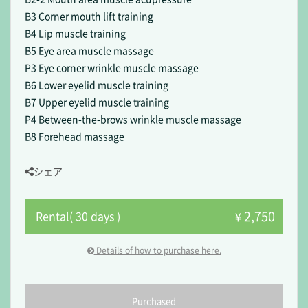
B3 Corner mouth lift training
B4 Lip muscle training
B5 Eye area muscle massage
P3 Eye corner wrinkle muscle massage
B6 Lower eyelid muscle training
B7 Upper eyelid muscle training
P4 Between-the-brows wrinkle muscle massage
B8 Forehead massage
シェア
2,750
Rental( 30 days )
¥
Details of how to purchase here.
Purchased