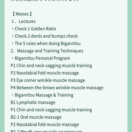
【 Movies 】
１．Lectures
・Check 1 Golden Ratio
・Check 2 dents and bumps check
・The 5 rules when doing Biganritsu
2．Massage and Training Techniques
・Biganritsu Personal Program
P1 Chin and neck sagging muscle training
P2 Nasolabial fold muscle massage
P3 Eye corner wrinkle muscle massage
P4 Between-the-brows wrinkle muscle massage
・Biganritsu Massage & Training
B1 Lymphatic massage
P1 Chin and neck sagging muscle training
B2-1 Oral muscle massage
P2 Nasolabial fold muscle massage
B2-2 Mouth area muscle acupressure