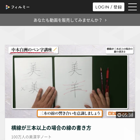
tog
LOGIN / 登録
nav
あなたも動画を販売してみませんか？
05:38
横線が三本以上の場合の線の書き方
100万人の美漢字ノート