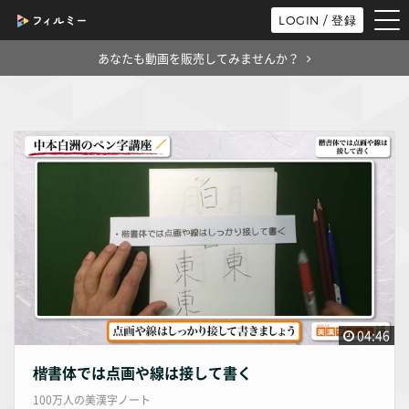
tog
LOGIN / 登録
nav
あなたも動画を販売してみませんか？
04:46
楷書体では点画や線は接して書く
100万人の美漢字ノート