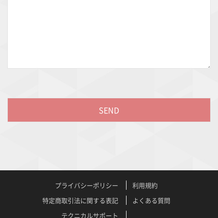
プライバシーポリシー
利用規約
特定商取引法に関する表記
よくある質問
テクニカルサポート