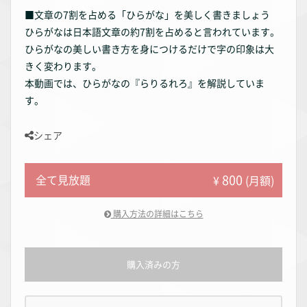
■文章の7割を占める「ひらがな」を美しく書きましょう
ひらがなは日本語文章の約7割を占めると言われています。
ひらがなの美しい書き方を身につけるだけで字の印象は大
きく変わります。
本動画では、ひらがなの『らりるれろ』を解説していま
す。
シェア
800
全て見放題
¥
(月額)
購入方法の詳細はこちら
購入済みの方